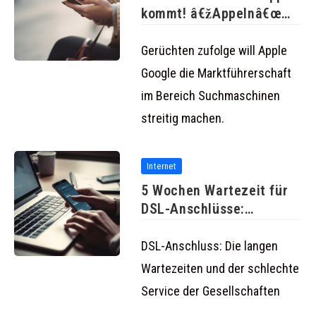
kommt! â€žAppelnâ€œ
statt â€žgooglenâ€œ?
Gerüchten zufolge will Apple
Google die Marktführerschaft
im Bereich Suchmaschinen
streitig machen.
Internet
5 Wochen Wartezeit für
DSL-Anschlüsse:
Schlechter Service bei
DSL-Anschluss: Die langen
Wartezeiten und der schlechte
Service der Gesellschaften