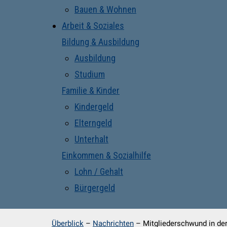
Bauen & Wohnen
Arbeit & Soziales
Bildung & Ausbildung
Ausbildung
Studium
Familie & Kinder
Kindergeld
Elterngeld
Unterhalt
Einkommen & Sozialhilfe
Lohn / Gehalt
Bürgergeld
Überblick
–
Nachrichten
–
Mitgliederschwund in de