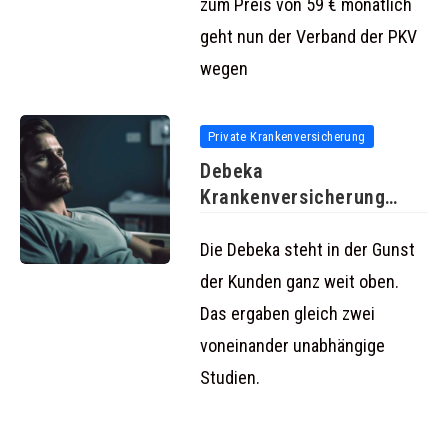
zum Preis von 59 € monatlich
geht nun der Verband der PKV
wegen
Private Krankenversicherung
Debeka
Krankenversicherung
genießt hohes
Kundenvertrauen
Die Debeka steht in der Gunst
der Kunden ganz weit oben.
Das ergaben gleich zwei
voneinander unabhängige
Studien.