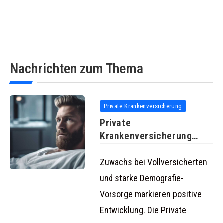
Nachrichten zum Thema
Private Krankenversicherung
Private
Krankenversicherung
verzeichnet auch 2023
stabiles Wachstum in
Zuwachs bei Vollversicherten
und starke Demografie-
Vorsorge markieren positive
Entwicklung. Die Private