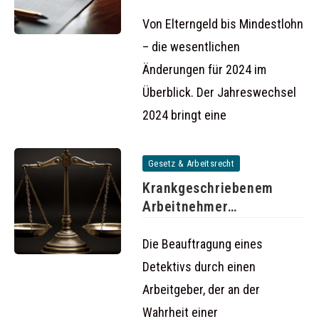
ändert sich
Von Elterngeld bis Mindestlohn
– die wesentlichen
Änderungen für 2024 im
Überblick. Der Jahreswechsel
2024 bringt eine
Gesetz & Arbeitsrecht
Krankgeschriebenem
Arbeitnehmer
hinterherspionieren kann
rechtswidrig sein
Die Beauftragung eines
Detektivs durch einen
Arbeitgeber, der an der
Wahrheit einer