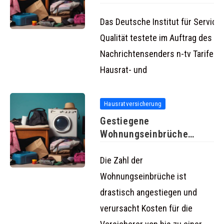
Wohngebäudeversicherunge
Das Deutsche Institut für Service-
Qualität testete im Auftrag des
Nachrichtensenders n-tv Tarife de
Hausrat- und
Hausratversicherung
Gestiegene
Wohnungseinbrüche
verursachten Kosten von
470 Millionen Euro
Die Zahl der
Wohnungseinbrüche ist
drastisch angestiegen und
verursacht Kosten für die