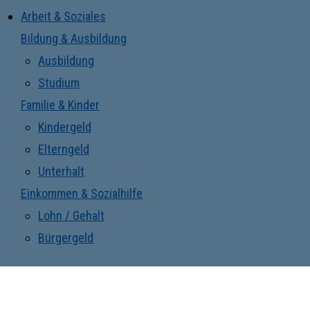
Arbeit & Soziales
Bildung & Ausbildung
Ausbildung
Studium
Familie & Kinder
Kindergeld
Elterngeld
Unterhalt
Einkommen & Sozialhilfe
Lohn / Gehalt
Bürgergeld