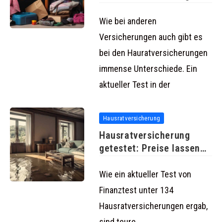
überprüfen und bis zu
1.000
Wie bei anderen
Versicherungen auch gibt es
bei den Hauratversicherungen
immense Unterschiede. Ein
aktueller Test in der
Hausratversicherung
Hausratversicherung
getestet: Preise lassen
nicht auf Qualität
schlussfolgern
Wie ein aktueller Test von
Finanztest unter 134
Hausratversicherungen ergab,
sind teure