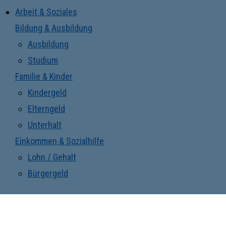
Arbeit & Soziales
Bildung & Ausbildung
Ausbildung
Studium
Familie & Kinder
Kindergeld
Elterngeld
Unterhalt
Einkommen & Sozialhilfe
Lohn / Gehalt
Bürgergeld