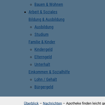
Bauen & Wohnen
Arbeit & Soziales
Bildung & Ausbildung
Ausbildung
Studium
Familie & Kinder
Kindergeld
Elterngeld
Unterhalt
Einkommen & Sozialhilfe
Lohn / Gehalt
Bürgergeld
Überblick
–
Nachrichten
–
Apotheke finden leicht 