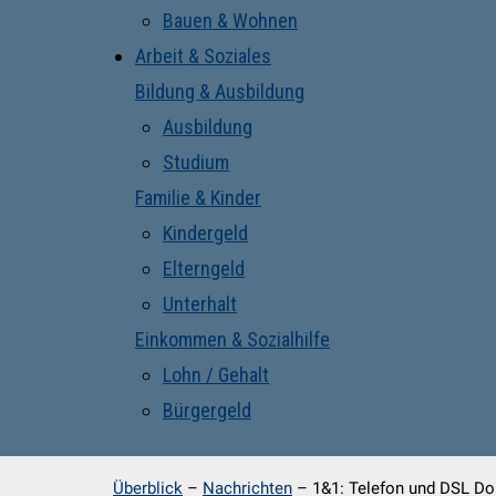
Bauen & Wohnen
Arbeit & Soziales
Bildung & Ausbildung
Ausbildung
Studium
Familie & Kinder
Kindergeld
Elterngeld
Unterhalt
Einkommen & Sozialhilfe
Lohn / Gehalt
Bürgergeld
Überblick
–
Nachrichten
–
1&1: Telefon und DSL Dop