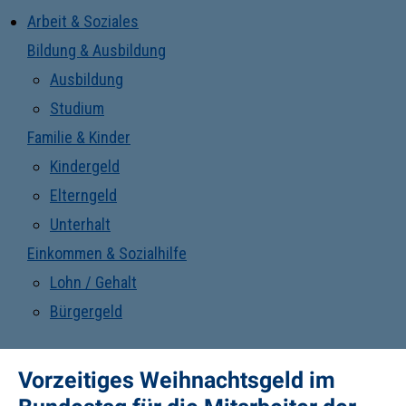
Arbeit & Soziales
Bildung & Ausbildung
Ausbildung
Studium
Familie & Kinder
Kindergeld
Elterngeld
Unterhalt
Einkommen & Sozialhilfe
Lohn / Gehalt
Bürgergeld
Vorzeitiges Weihnachtsgeld im