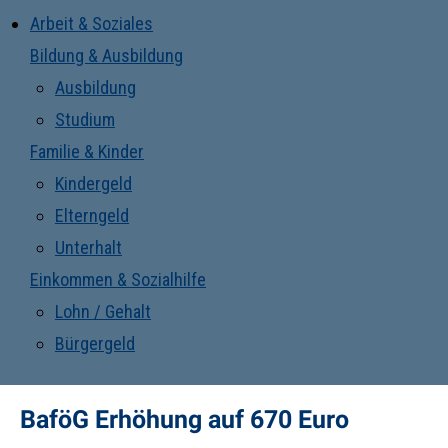
Arbeit & Soziales
Bildung & Ausbildung
Ausbildung
Studium
Familie & Kinder
Kindergeld
Elterngeld
Unterhalt
Einkommen & Sozialhilfe
Lohn / Gehalt
Bürgergeld
BaföG Erhöhung auf 670 Euro