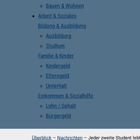
Bauen & Wohnen
Arbeit & Soziales
Bildung & Ausbildung
Ausbildung
Studium
Familie & Kinder
Kindergeld
Elterngeld
Unterhalt
Einkommen & Sozialhilfe
Lohn / Gehalt
Bürgergeld
Überblick
–
Nachrichten
–
Jeder zweite Student leb