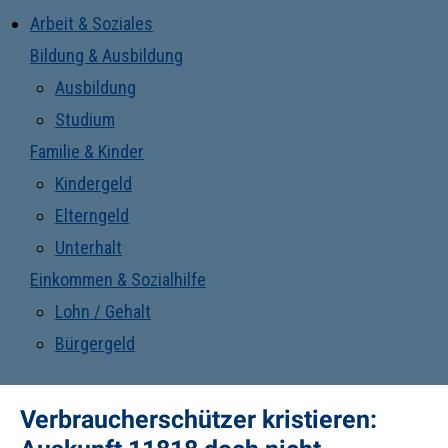
Arbeit & Soziales
Bildung & Ausbildung
Ausbildung
Studium
Familie & Kinder
Kindergeld
Elterngeld
Unterhalt
Einkommen & Sozialhilfe
Lohn / Gehalt
Bürgergeld
Verbraucherschützer kristieren: