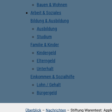
Bauen & Wohnen
Arbeit & Soziales
Bildung & Ausbildung
Ausbildung
Studium
Familie & Kinder
Kindergeld
Elterngeld
Unterhalt
Einkommen & Sozialhilfe
Lohn / Gehalt
Bürgergeld
Überblick
–
Nachrichten
–
Stiftung Warentest: Appl