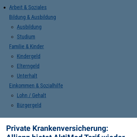
Arbeit & Soziales
Bildung & Ausbildung
Ausbildung
Studium
Familie & Kinder
Kindergeld
Elterngeld
Unterhalt
Einkommen & Sozialhilfe
Lohn / Gehalt
Bürgergeld
Private Krankenversicherung: