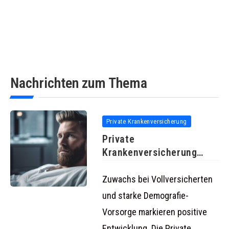
Nachrichten zum Thema
Private Krankenversicherung
Private
Krankenversicherung
verzeichnet auch 2023
stabiles Wachstum in
Zuwachs bei Vollversicherten
und starke Demografie-
Vorsorge markieren positive
Entwicklung. Die Private