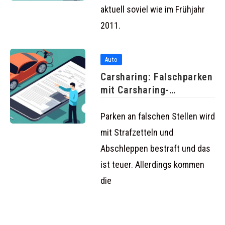
aktuell soviel wie im Frühjahr
2011.
Auto
Carsharing: Falschparken
mit Carsharing-
Fahrzeugen teurer als
mit herkömmlichen
Parken an falschen Stellen wird
mit Strafzetteln und
Abschleppen bestraft und das
ist teuer. Allerdings kommen
die