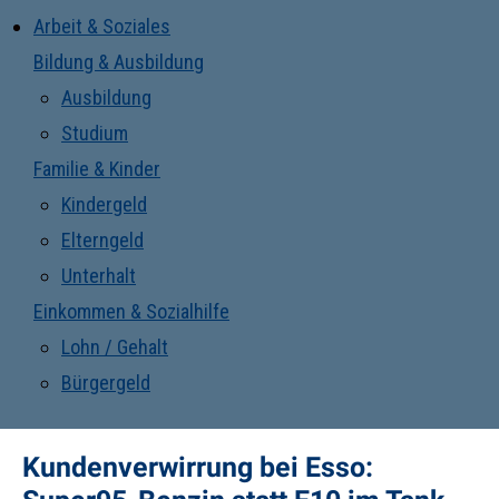
Arbeit & Soziales
Bildung & Ausbildung
Ausbildung
Studium
Familie & Kinder
Kindergeld
Elterngeld
Unterhalt
Einkommen & Sozialhilfe
Lohn / Gehalt
Bürgergeld
Kundenverwirrung bei Esso: