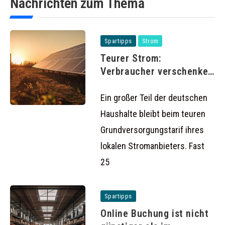
Nachrichten zum Thema
Spartipps
Strom
Teurer Strom:
Verbraucher verschenken
Milliarden durch
Grundversorgung
Ein großer Teil der deutschen
Haushalte bleibt beim teuren
Grundversorgungstarif ihres
lokalen Stromanbieters. Fast
25
Spartipps
Online Buchung ist nicht