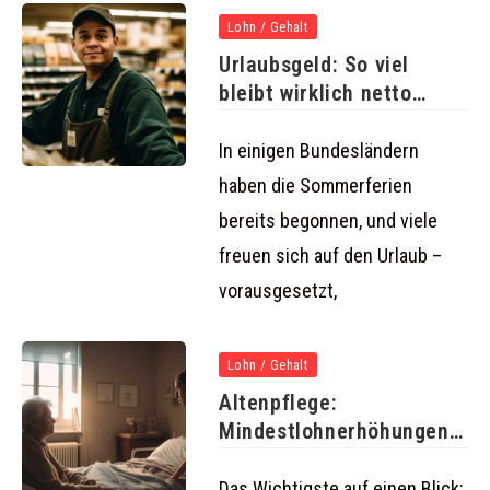
Lohn / Gehalt
Urlaubsgeld: So viel
bleibt wirklich netto
übrig!
In einigen Bundesländern
haben die Sommerferien
bereits begonnen, und viele
freuen sich auf den Urlaub –
vorausgesetzt,
Lohn / Gehalt
Altenpflege:
Mindestlohnerhöhungen
ab 1. Mai 2024
Das Wichtigste auf einen Blick: