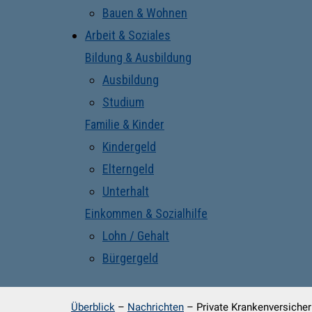
Bauen & Wohnen
Arbeit & Soziales
Bildung & Ausbildung
Ausbildung
Studium
Familie & Kinder
Kindergeld
Elterngeld
Unterhalt
Einkommen & Sozialhilfe
Lohn / Gehalt
Bürgergeld
Überblick
–
Nachrichten
–
Private Krankenversiche