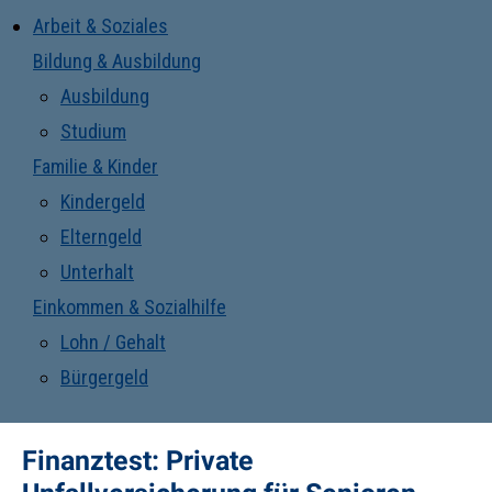
Arbeit & Soziales
Bildung & Ausbildung
Ausbildung
Studium
Familie & Kinder
Kindergeld
Elterngeld
Unterhalt
Einkommen & Sozialhilfe
Lohn / Gehalt
Bürgergeld
Finanztest: Private