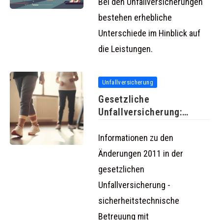
erheblich von einander
Bei den Unfallversicherungen
bestehen erhebliche
Unterschiede im Hinblick auf
die Leistungen.
Unfallversicherung
Gesetzliche
Unfallversicherung:
Änderungen ab 2011
Informationen zu den
Änderungen 2011 in der
gesetzlichen
Unfallversicherung -
sicherheitstechnische
Betreuung mit