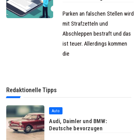
Fahrzeugen teurer als
mit herkömmlichen
Parken an falschen Stellen wird
mit Strafzetteln und
Abschleppen bestraft und das
ist teuer. Allerdings kommen
die
Redaktionelle Tipps
Auto
Audi, Daimler und BMW:
Deutsche bevorzugen