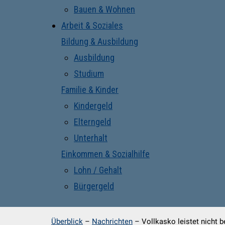
Bauen & Wohnen
Arbeit & Soziales
Bildung & Ausbildung
Ausbildung
Studium
Familie & Kinder
Kindergeld
Elterngeld
Unterhalt
Einkommen & Sozialhilfe
Lohn / Gehalt
Bürgergeld
Überblick
–
Nachrichten
–
Vollkasko leistet nicht 