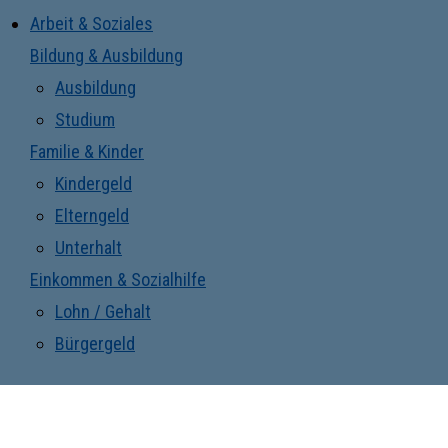
Arbeit & Soziales
Bildung & Ausbildung
Ausbildung
Studium
Familie & Kinder
Kindergeld
Elterngeld
Unterhalt
Einkommen & Sozialhilfe
Lohn / Gehalt
Bürgergeld