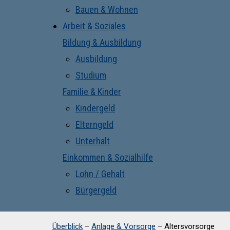
Bauen & Wohnen
Arbeit & Soziales
Bildung & Ausbildung
Ausbildung
Studium
Familie & Kinder
Kindergeld
Elterngeld
Unterhalt
Einkommen & Sozialhilfe
Lohn / Gehalt
Bürgergeld
Überblick
–
Anlage & Vorsorge
–
Altersvorsorge