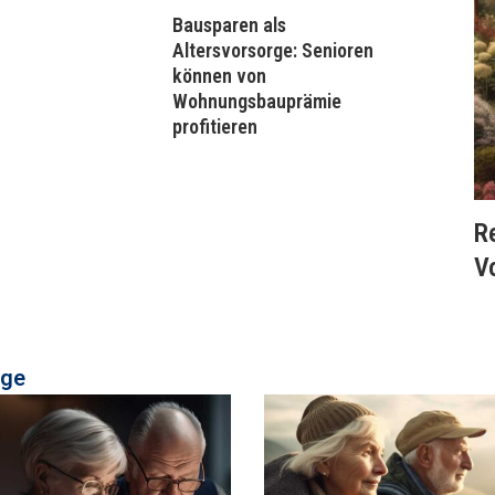
Bausparen als
Altersvorsorge: Senioren
können von
Wohnungsbauprämie
profitieren
R
V
rge