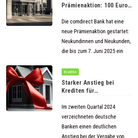
Prämienaktion: 100 Euro
für neue Girokonte
Die comdirect Bank hat eine
neue Prämienaktion gestartet:
Neukundinnen und Neukunden,
die bis zum 7. Juni 2025 ein
Kredite
Starker Anstieg bei
Krediten für
Einfamilienhäuser und
Eigentumswohnungen
Im zweiten Quartal 2024
verzeichneten deutsche
Banken einen deutlichen
Anstieg bei der Vergabe von