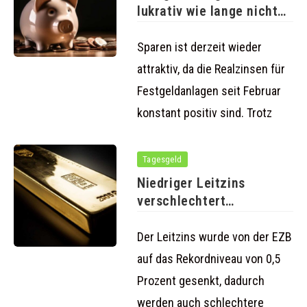
lukrativ wie lange nicht
mehr
Sparen ist derzeit wieder
attraktiv, da die Realzinsen für
Festgeldanlagen seit Februar
konstant positiv sind. Trotz
Tagesgeld
Niedriger Leitzins
verschlechtert
Konditionen für Fest- und
Tagesgeld
Der Leitzins wurde von der EZB
auf das Rekordniveau von 0,5
Prozent gesenkt, dadurch
werden auch schlechtere