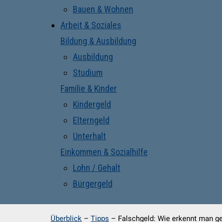
Bauen & Wohnen
Arbeit & Soziales
Bildung & Ausbildung
Ausbildung
Studium
Familie & Kinder
Kindergeld
Elterngeld
Unterhalt
Einkommen & Sozialhilfe
Lohn / Gehalt
Bürgergeld
Überblick
–
Tipps
–
Falschgeld: Wie erkennt man g