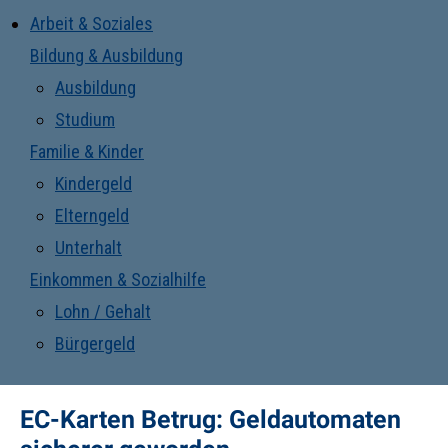
Arbeit & Soziales
Bildung & Ausbildung
Ausbildung
Studium
Familie & Kinder
Kindergeld
Elterngeld
Unterhalt
Einkommen & Sozialhilfe
Lohn / Gehalt
Bürgergeld
EC-Karten Betrug: Geldautomaten