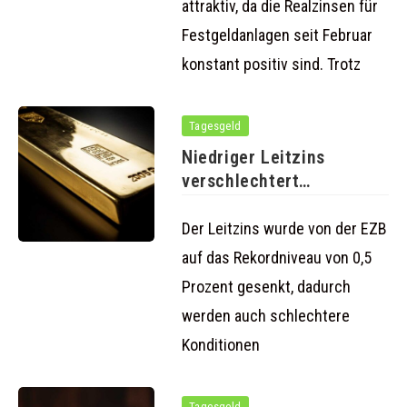
attraktiv, da die Realzinsen für
Festgeldanlagen seit Februar
konstant positiv sind. Trotz
Tagesgeld
Niedriger Leitzins
verschlechtert
Konditionen für Fest- und
Tagesgeld
Der Leitzins wurde von der EZB
auf das Rekordniveau von 0,5
Prozent gesenkt, dadurch
werden auch schlechtere
Konditionen
Tagesgeld