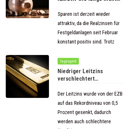
mehr
Sparen ist derzeit wieder
attraktiv, da die Realzinsen für
Festgeldanlagen seit Februar
konstant positiv sind. Trotz
Tagesgeld
Niedriger Leitzins
verschlechtert
Konditionen für Fest- und
Tagesgeld
Der Leitzins wurde von der EZB
auf das Rekordniveau von 0,5
Prozent gesenkt, dadurch
werden auch schlechtere