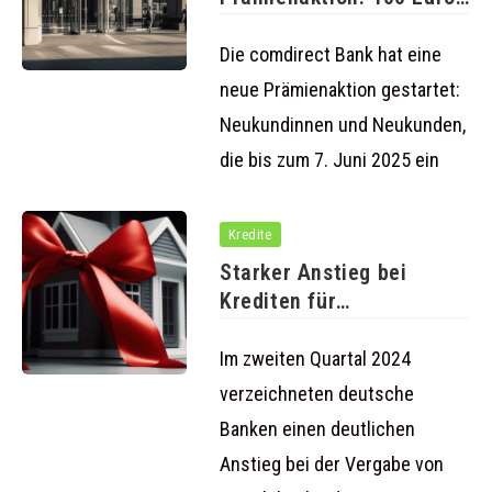
für neue Girokonte
Die comdirect Bank hat eine
neue Prämienaktion gestartet:
Neukundinnen und Neukunden,
die bis zum 7. Juni 2025 ein
Kredite
Starker Anstieg bei
Krediten für
Einfamilienhäuser und
Eigentumswohnungen
Im zweiten Quartal 2024
verzeichneten deutsche
Banken einen deutlichen
Anstieg bei der Vergabe von