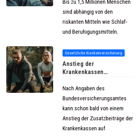
Bis zu 1,5 Millionen Menschen
sind abhängig von den
riskanten Mitteln wie Schlaf-
und Beruhigungsmitteln.
Gesetzliche Krankenversicherung
Anstieg der
Krankenkassen
Zusatzbeiträge auf über
zwei Prozent
Nach Angaben des
Bundesversicherungsamtes
kann schon bald von einem
Anstieg der Zusatzbeiträge der
Krankenkassen auf