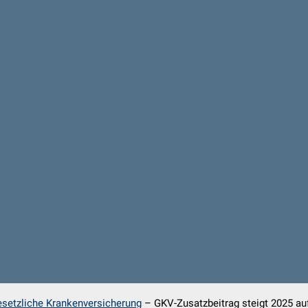
setzliche Krankenversicherung
–
GKV-Zusatzbeitrag steigt 2025 au