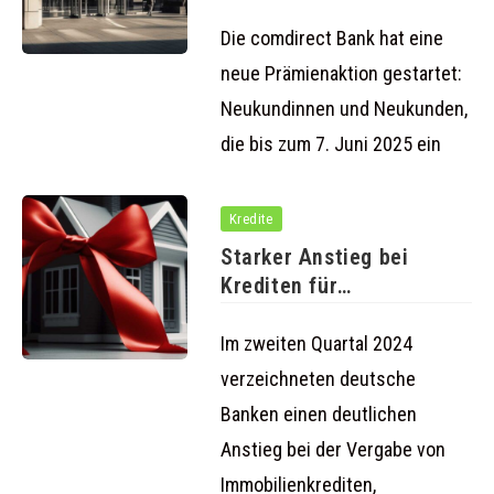
für neue Girokonte
Die comdirect Bank hat eine
neue Prämienaktion gestartet:
Neukundinnen und Neukunden,
die bis zum 7. Juni 2025 ein
Kredite
Starker Anstieg bei
Krediten für
Einfamilienhäuser und
Eigentumswohnungen
Im zweiten Quartal 2024
verzeichneten deutsche
Banken einen deutlichen
Anstieg bei der Vergabe von
Immobilienkrediten,