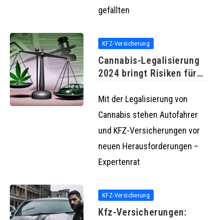
gefällten
KFZ-Versicherung
Cannabis-Legalisierung
2024 bringt Risiken für
Autofahrer und
Versicherungspflichtige
Mit der Legalisierung von
Cannabis stehen Autofahrer
und KFZ-Versicherungen vor
neuen Herausforderungen –
Expertenrat
KFZ-Versicherung
Kfz-Versicherungen: