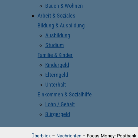
Bauen & Wohnen
Arbeit & Soziales
Bildung & Ausbildung
Ausbildung
Studium
Familie & Kinder
Kindergeld
Elterngeld
Unterhalt
Einkommen & Sozialhilfe
Lohn / Gehalt
Bürgergeld
Überblick
–
Nachrichten
–
Focus Money: Postbank i