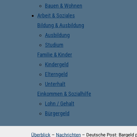
Bauen & Wohnen
Arbeit & Soziales
Bildung & Ausbildung
Ausbildung
Studium
Familie & Kinder
Kindergeld
Elterngeld
Unterhalt
Einkommen & Sozialhilfe
Lohn / Gehalt
Bürgergeld
Überblick
–
Nachrichten
–
Deutsche Post: Bargeld p