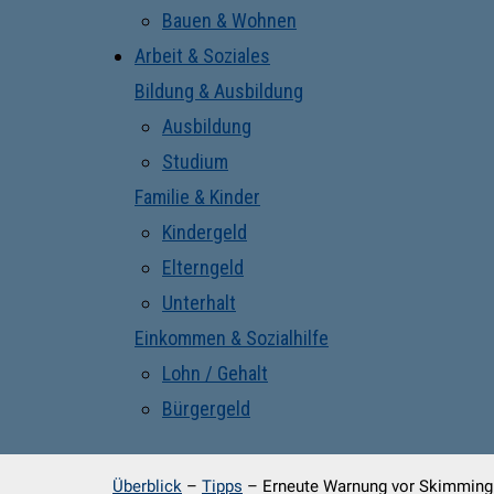
Bauen & Wohnen
Arbeit & Soziales
Bildung & Ausbildung
Ausbildung
Studium
Familie & Kinder
Kindergeld
Elterngeld
Unterhalt
Einkommen & Sozialhilfe
Lohn / Gehalt
Bürgergeld
Überblick
–
Tipps
–
Erneute Warnung vor Skimming: