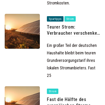
Stromkosten.
Spartipps
Strom
Teurer Strom:
Verbraucher verschenken
Milliarden durch
Grundversorgung
Ein großer Teil der deutschen
Haushalte bleibt beim teuren
Grundversorgungstarif ihres
lokalen Stromanbieters. Fast
25
Strom
Fast die Hälfte des