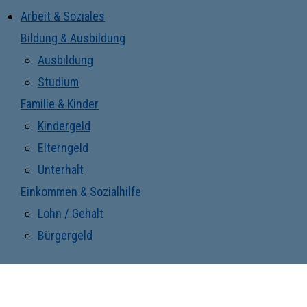
Arbeit & Soziales
Bildung & Ausbildung
Ausbildung
Studium
Familie & Kinder
Kindergeld
Elterngeld
Unterhalt
Einkommen & Sozialhilfe
Lohn / Gehalt
Bürgergeld