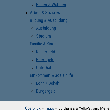
Bauen & Wohnen
Arbeit & Soziales
Bildung & Ausbildung
Ausbildung
Studium
Familie & Kinder
Kindergeld
Elterngeld
Unterhalt
Einkommen & Sozialhilfe
Lohn / Gehalt
Bürgergeld
Überblick
–
Tipps
–
Lufthansa & Yello-Strom: Mei