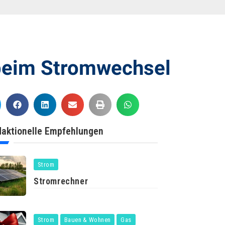
 beim Stromwechsel
aktionelle Empfehlungen
Strom
Stromrechner
Strom
Bauen & Wohnen
Gas