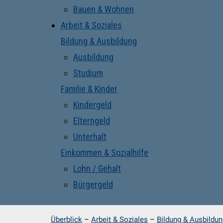
Bauen & Wohnen
Arbeit & Soziales
Bildung & Ausbildung
Ausbildung
Studium
Familie & Kinder
Kindergeld
Elterngeld
Unterhalt
Einkommen & Sozialhilfe
Lohn / Gehalt
Bürgergeld
Überblick
–
Arbeit & Soziales
–
Bildung & Ausbildun