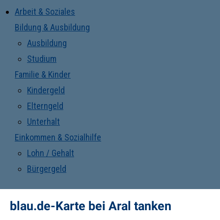
Arbeit & Soziales
Bildung & Ausbildung
Ausbildung
Studium
Familie & Kinder
Kindergeld
Elterngeld
Unterhalt
Einkommen & Sozialhilfe
Lohn / Gehalt
Bürgergeld
blau.de-Karte bei Aral tanken