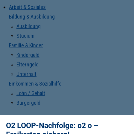
Arbeit & Soziales
Bildung & Ausbildung
Ausbildung
Studium
Familie & Kinder
Kindergeld
Elterngeld
Unterhalt
Einkommen & Sozialhilfe
Lohn / Gehalt
Bürgergeld
O2 LOOP-Nachfolge: o2 o –