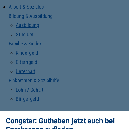
Arbeit & Soziales
Bildung & Ausbildung
Ausbildung
Studium
Familie & Kinder
Kindergeld
Elterngeld
Unterhalt
Einkommen & Sozialhilfe
Lohn / Gehalt
Bürgergeld
Congstar: Guthaben jetzt auch bei