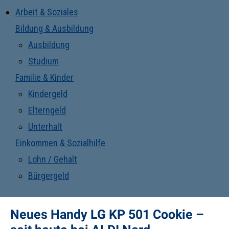
Arbeit & Soziales
Bildung & Ausbildung
Ausbildung
Studium
Familie & Kinder
Kindergeld
Elterngeld
Unterhalt
Einkommen & Sozialhilfe
Lohn / Gehalt
Bürgergeld
Neues Handy LG KP 501 Cookie –