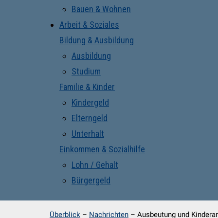
Bauen & Wohnen
Arbeit & Soziales
Bildung & Ausbildung
Ausbildung
Studium
Familie & Kinder
Kindergeld
Elterngeld
Unterhalt
Einkommen & Sozialhilfe
Lohn / Gehalt
Bürgergeld
Überblick
–
Nachrichten
–
Ausbeutung und Kinderar