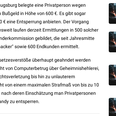
 Augsburg belegte eine Privatperson wegen
m Bußgeld in Höhe von 600 €. Es gibt sogar
20 € eine Entsperrung anbieten. Der Vorgang
weit laufen derzeit Ermittlungen in 500 solcher
Sonderkommission gebildet, die seit Jahresmitte
cker" sowie 600 Endkunden ermittelt.
esetzesverstöße überhaupt geahndet werden
reicht von Computerbetrug über Geheimnishehlerei,
htsverletzung bis hin zu unlauterem
cht von einem maximalen Strafmaß von bis zu 10
, nach deren Einschätzung man Privatpersonen
Handy zu entsperren.