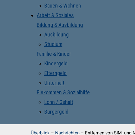
Bauen & Wohnen
Arbeit & Soziales
Bildung & Ausbildung
Ausbildung
Studium
Familie & Kinder
Kindergeld
Elterngeld
Unterhalt
Einkommen & Sozialhilfe
Lohn / Gehalt
Bürgergeld
Überblick
–
Nachrichten
–
Entfernen von SIM- und N