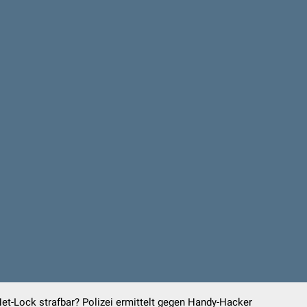
et-Lock strafbar? Polizei ermittelt gegen Handy-Hacker