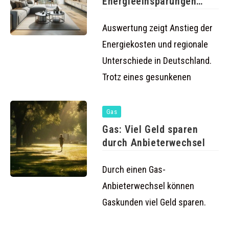
Energieeinsparungen
drohen hohe
Nachzahlungen für
Auswertung zeigt Anstieg der
Haushalte
Energiekosten und regionale
Unterschiede in Deutschland.
Trotz eines gesunkenen
Gas
Gas: Viel Geld sparen
durch Anbieterwechsel
Durch einen Gas-
Anbieterwechsel können
Gaskunden viel Geld sparen.