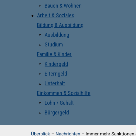
Bauen & Wohnen
Arbeit & Soziales
Bildung & Ausbildung
Ausbildung
Studium
Familie & Kinder
Kindergeld
Elterngeld
Unterhalt
Einkommen & Sozialhilfe
Lohn / Gehalt
Bürgergeld
Überblick
–
Nachrichten
–
Immer mehr Sanktionen 