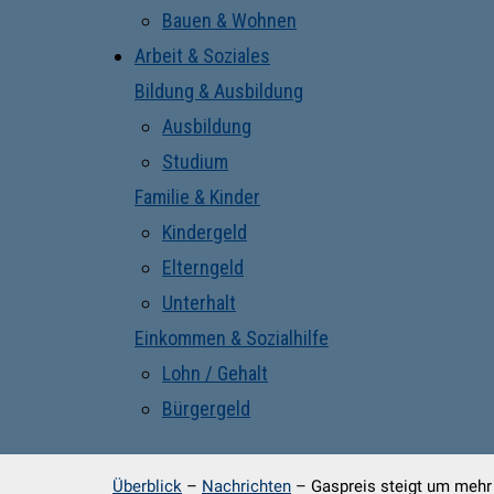
Bauen & Wohnen
Arbeit & Soziales
Bildung & Ausbildung
Ausbildung
Studium
Familie & Kinder
Kindergeld
Elterngeld
Unterhalt
Einkommen & Sozialhilfe
Lohn / Gehalt
Bürgergeld
Überblick
–
Nachrichten
–
Gaspreis steigt um mehr