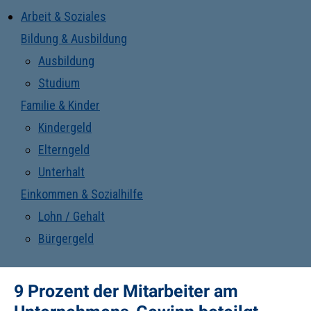
Arbeit & Soziales
Bildung & Ausbildung
Ausbildung
Studium
Familie & Kinder
Kindergeld
Elterngeld
Unterhalt
Einkommen & Sozialhilfe
Lohn / Gehalt
Bürgergeld
9 Prozent der Mitarbeiter am