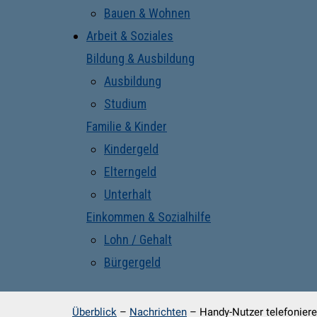
Bauen & Wohnen
Arbeit & Soziales
Bildung & Ausbildung
Ausbildung
Studium
Familie & Kinder
Kindergeld
Elterngeld
Unterhalt
Einkommen & Sozialhilfe
Lohn / Gehalt
Bürgergeld
Überblick
–
Nachrichten
–
Handy-Nutzer telefonier