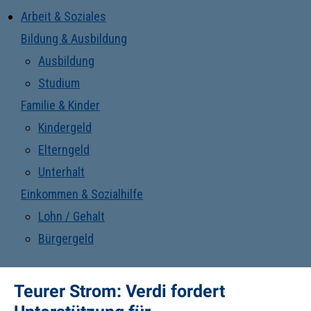
Arbeit & Soziales
Bildung & Ausbildung
Ausbildung
Studium
Familie & Kinder
Kindergeld
Elterngeld
Unterhalt
Einkommen & Sozialhilfe
Lohn / Gehalt
Bürgergeld
Teurer Strom: Verdi fordert